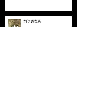
竹俣勇壱展
和楽 2016年8月号に掲載されまし
た
大谷哲也×竹俣勇壱 展