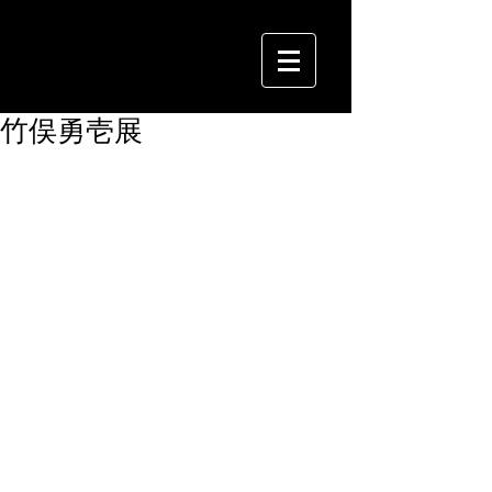
竹俣勇壱展